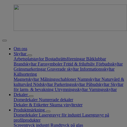
Om oss
Skyltar
Arbetsplatstavlor
Bostadsrättsföreningar
Båtklubbar
Brandskyltar
Farosymboler
Fritid & friluftsliv
Förbudsskyltar
Gränsmarkeringar
Graverade skyltar
Informationsskyltar
Källsortering
Magnetskyltar
Målningsschabloner
Namnskyltar
Naturvård &
kulturvård
Nödskyltar
Parkeringsskyltar
Påbudskyltar
Skyltar
för larm- & bevakning
Utrymningsskyltar
Varningsskyltar
Dekaler
Domedekaler
Numrerade dekaler
Dekaler & Etiketter
Skurna vinyltexter
Produktmärkning
Domedekaler
Lasergravyr för industri
Lasergravyr på
profilprodukter
Screentryck industri
Rundtryck på glas