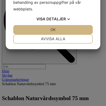
behandling av personuppgifter på vår
webbplats.
VISA
DETALJER
JA
NEJ
OK
JA
NEJ
NÖDVÄNDIG
INSTÄLLNINGAR
AVVISA ALLA
JA
NEJ
JA
NEJ
MARKNADSFÖRING
STATISTIK
Hem
Skyltar
Gränsmarkeringar
Schablon Naturvårdssymbol 75 mm
Schablon Naturvårdssymbol 75 mm