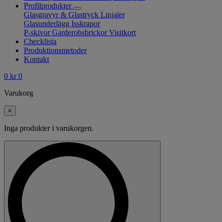
Profilprodukter
Glasgravyr & Glastryck
Linjaler
Glasunderlägg
Isskrapor
P-skivor
Garderobsbrickor
Visitkort
Checklista
Produktionsmetoder
Kontakt
0
kr
0
Varukorg
×
Inga produkter i varukorgen.