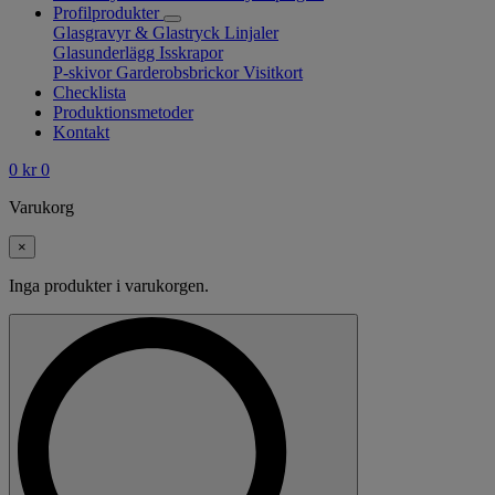
Profilprodukter
Glasgravyr & Glastryck
Linjaler
Glasunderlägg
Isskrapor
P-skivor
Garderobsbrickor
Visitkort
Checklista
Produktionsmetoder
Kontakt
0
kr
0
Varukorg
×
Inga produkter i varukorgen.