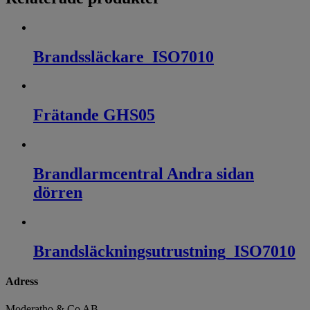
Brandssläckare_ISO7010
Frätande GHS05
Brandlarmcentral Andra sidan
dörren
Brandsläckningsutrustning_ISO7010
Adress
Moderatho & Co AB