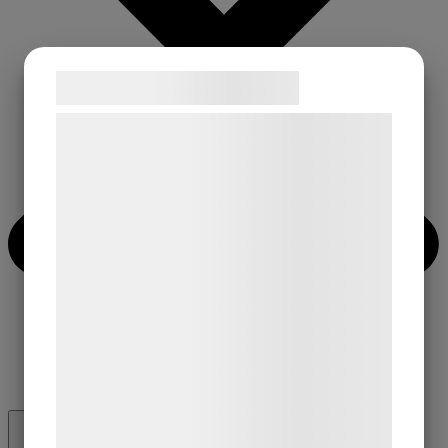
Samtykke til cookies
Vi og vores samarbejdspartnere bruger
teknologier, herunder cookies, til at
indsamle oplysninger om dig til forskellige
formål, herunder: Tilpasning af annoncering,
bedre brugeroplevelse, funktionalitet,
statistik og marketing. Disse oplysninger
kan blive delt med annoncerings- og
analysepartnere, som kan kombinere dem
med data, du tidligere har givet dem eller
de har indsamlet gennem din brug af deres
tjenester. Ved at klikke på 'OK' giver du
samtykke til disse formål.