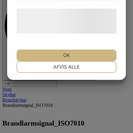
Læs mere om vores brug af cookies og
behandling af persondata på vores
hjemmeside.
OK
NØDVENDIGE
PRÆFERENCER
AFVIS ALLE
MARKETING
STATISTIK
Hem
Skyltar
Brandskyltar
Brandlarmsignal_ISO7010
Brandlarmsignal_ISO7010