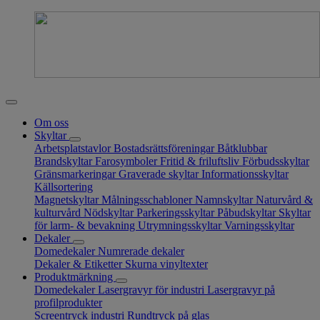
Om oss
Skyltar
Arbetsplatstavlor
Bostadsrättsföreningar
Båtklubbar
Brandskyltar
Farosymboler
Fritid & friluftsliv
Förbudsskyltar
Gränsmarkeringar
Graverade skyltar
Informationsskyltar
Källsortering
Magnetskyltar
Målningsschabloner
Namnskyltar
Naturvård &
kulturvård
Nödskyltar
Parkeringsskyltar
Påbudskyltar
Skyltar
för larm- & bevakning
Utrymningsskyltar
Varningsskyltar
Dekaler
Domedekaler
Numrerade dekaler
Dekaler & Etiketter
Skurna vinyltexter
Produktmärkning
Domedekaler
Lasergravyr för industri
Lasergravyr på
profilprodukter
Screentryck industri
Rundtryck på glas