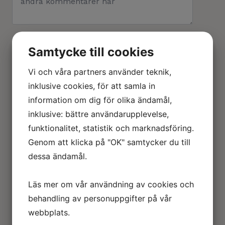
Skriv storlek, material och eventuellt andra
Samtycke till cookies
kommentarer.
Källsortering
Vi och våra partners använder teknik,
Lägg Till I Min Förfrågan
småelektronik
mängd
inklusive cookies, för att samla in
information om dig för olika ändamål,
inklusive: bättre användarupplevelse,
Beskrivning
funktionalitet, statistik och marknadsföring.
Genom att klicka på "OK" samtycker du till
dessa ändamål.
Relaterade produkter
Läs mer om vår användning av cookies och
behandling av personuppgifter på vår
Brandssläckare_ISO7010
webbplats.