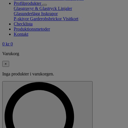
Profilprodukter
Glasgravyr & Glastryck
Linjaler
Glasunderlägg
Isskrapor
P-skivor
Garderobsbrickor
Visitkort
Checklista
Produktionsmetoder
Kontakt
0
kr
0
Varukorg
×
Inga produkter i varukorgen.