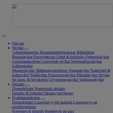
Om oss
Skyltar
Arbetsplatstavlor
Bostadsrättsföreningar
Båtklubbar
Brandskyltar
Farosymboler
Fritid & friluftsliv
Förbudsskyltar
Gränsmarkeringar
Graverade skyltar
Informationsskyltar
Källsortering
Magnetskyltar
Målningsschabloner
Namnskyltar
Naturvård &
kulturvård
Nödskyltar
Parkeringsskyltar
Påbudskyltar
Skyltar
för larm- & bevakning
Utrymningsskyltar
Varningsskyltar
Dekaler
Domedekaler
Numrerade dekaler
Dekaler & Etiketter
Skurna vinyltexter
Produktmärkning
Domedekaler
Lasergravyr för industri
Lasergravyr på
profilprodukter
Screentryck industri
Rundtryck på glas