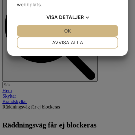
webbplats.
VISA
DETALJER
JA
NEJ
OK
JA
NEJ
NÖDVÄNDIG
INSTÄLLNINGAR
AVVISA ALLA
JA
NEJ
JA
NEJ
MARKNADSFÖRING
STATISTIK
Hem
Skyltar
Brandskyltar
Räddningsväg får ej blockeras
Räddningsväg får ej blockeras