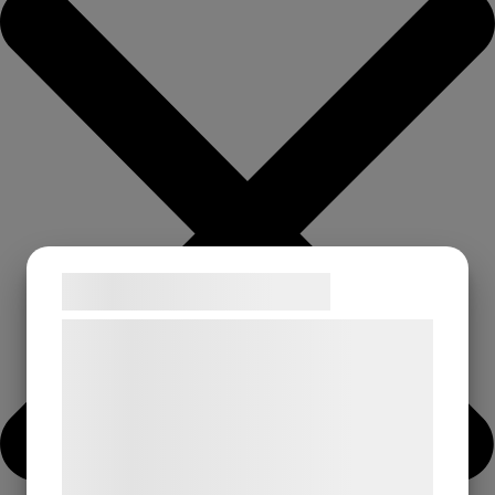
Samtykke til cookies
Vi og vores samarbejdspartnere bruger
teknologier, herunder cookies, til at
indsamle oplysninger om dig til forskellige
formål, herunder: Tilpasning af annoncering,
bedre brugeroplevelse, funktionalitet,
statistik og marketing. Disse oplysninger