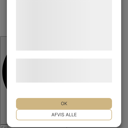
kan blive delt med annoncerings- og
analysepartnere, som kan kombinere dem
med data, du tidligere har givet dem eller
de har indsamlet gennem din brug af deres
tjenester. Ved at klikke på 'OK' giver du
samtykke til disse formål.
Læs mere om vores brug af cookies og
behandling af persondata på vores
hjemmeside.
OK
NØDVENDIGE
PRÆFERENCER
AFVIS ALLE