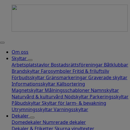
Om oss
Skyltar
Arbetsplatstavlor
Bostadsrättsföreningar
Båtklubbar
Brandskyltar
Farosymboler
Fritid & friluftsliv
Förbudsskyltar
Gränsmarkeringar
Graverade skyltar
Informationsskyltar
Källsortering
Magnetskyltar
Målningsschabloner
Namnskyltar
Naturvård & kulturvård
Nödskyltar
Parkeringsskyltar
Påbudskyltar
Skyltar för larm- & bevakning
Utrymningsskyltar
Varningsskyltar
Dekaler
Domedekaler
Numrerade dekaler
Dekaler & Etiketter
Skurna vinyltexter