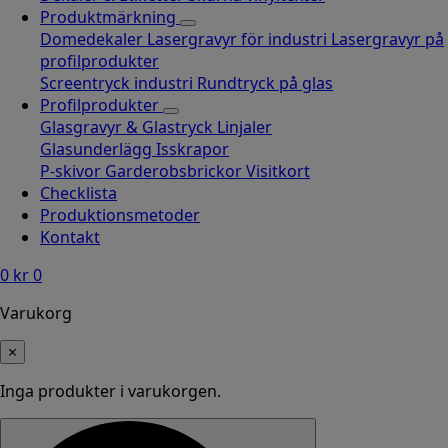
Produktmärkning
Domedekaler
Lasergravyr för industri
Lasergravyr på
profilprodukter
Screentryck industri
Rundtryck på glas
Profilprodukter
Glasgravyr & Glastryck
Linjaler
Glasunderlägg
Isskrapor
P-skivor
Garderobsbrickor
Visitkort
Checklista
Produktionsmetoder
Kontakt
0
kr
0
Varukorg
×
Inga produkter i varukorgen.