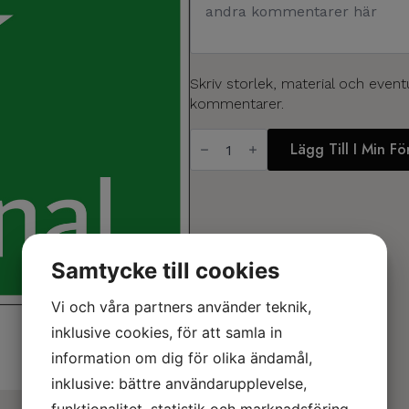
Skriv storlek, material och event
kommentarer.
Nödsignal
Lägg Till I Min F
mängd
Samtycke till cookies
Vi och våra partners använder teknik,
inklusive cookies, för att samla in
information om dig för olika ändamål,
inklusive: bättre användarupplevelse,