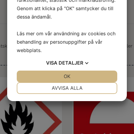
funktionalitet, statistik och marknadsföring.
Genom att klicka på "OK" samtycker du till
dessa ändamål.
Läs mer om vår användning av cookies och
behandling av personuppgifter på vår
stskylt, aluminiumskylt eller dekal. Dubbelhäftande skylt eller
webbplats.
Relaterade produkter
VISA
DETALJER
JA
NEJ
OK
JA
NEJ
NÖDVÄNDIG
INSTÄLLNINGAR
AVVISA ALLA
JA
NEJ
JA
NEJ
MARKNADSFÖRING
STATISTIK