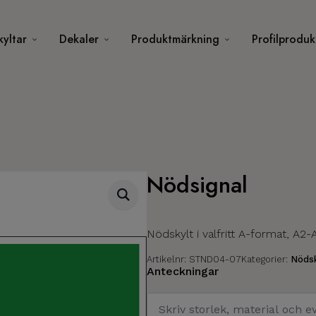
kyltar
Dekaler
Produktmärkning
Profilproduk
Nödsignal
Nödskylt i valfritt A-format, A2-
Artikelnr:
STND04-07
Kategorier:
Nödsk
Anteckningar