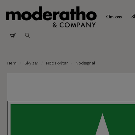
Om oss
S
Search
for:
Hem
Skyltar
Nödskyltar
Nödsignal