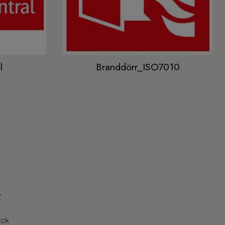
l
Branddörr_ISO7010
t
yck