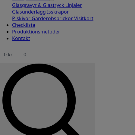
Glasgravyr & Glastryck
Linjaler
Glasunderlägg
Isskrapor
P-skivor
Garderobsbrickor
Visitkort
Checklista
Produktionsmetoder
Kontakt
0
kr
0