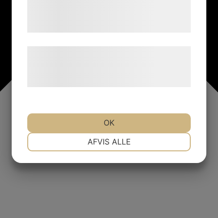
tjenester. Ved at klikke på 'OK' giver du
samtykke til disse formål.
Læs mere om vores brug af cookies og
behandling af persondata på vores
hjemmeside.
OK
NØDVENDIGE
PRÆFERENCER
AFVIS ALLE
MARKETING
STATISTIK