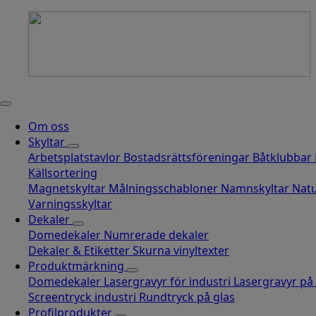
Om oss
Skyltar
Arbetsplatstavlor
Bostadsrättsföreningar
Båtklubbar
Källsortering
Magnetskyltar
Målningsschabloner
Namnskyltar
Natu
Varningsskyltar
Dekaler
Domedekaler
Numrerade dekaler
Dekaler & Etiketter
Skurna vinyltexter
Produktmärkning
Domedekaler
Lasergravyr för industri
Lasergravyr på
Screentryck industri
Rundtryck på glas
Profilprodukter