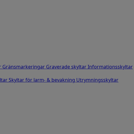
r
Gränsmarkeringar
Graverade skyltar
Informationsskyltar
ltar
Skyltar för larm- & bevakning
Utrymningsskyltar