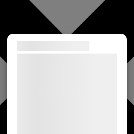
Samtykke til cookies
Vi og vores samarbejdspartnere bruger
teknologier, herunder cookies, til at
indsamle oplysninger om dig til forskellige
formål, herunder: Tilpasning af annoncering,
bedre brugeroplevelse, funktionalitet,
statistik og marketing. Disse oplysninger
kan blive delt med annoncerings- og
analysepartnere, som kan kombinere dem
med data, du tidligere har givet dem eller
de har indsamlet gennem din brug af deres