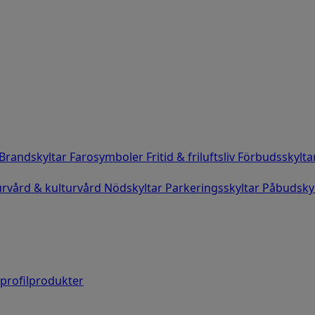
Brandskyltar
Farosymboler
Fritid & friluftsliv
Förbudsskylta
rvård & kulturvård
Nödskyltar
Parkeringsskyltar
Påbudsky
 profilprodukter