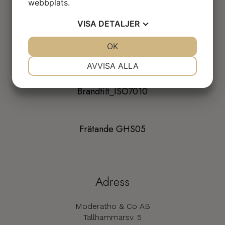
webbplats.
Branddörr_ISO7010
VISA
DETALJER
JA
NEJ
OK
JA
NEJ
Brandslang_ISO7010
NÖDVÄNDIG
INSTÄLLNINGAR
AVVISA ALLA
JA
NEJ
JA
NEJ
Brandfilt_ISO7010
MARKNADSFÖRING
STATISTIK
Frätande GHS05
Adress
Moderatho & Co AB
Tallhammarsv. 5