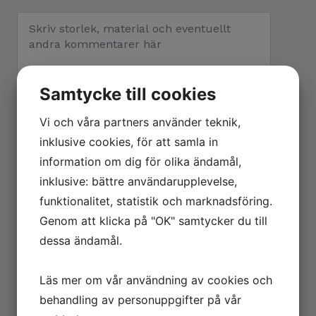
Samtycke till cookies
Skriv storlek, material och eventuellt andra
kommentarer.
Vi och våra partners använder teknik,
KMA-
inklusive cookies, för att samla in
Lägg Till I Min Förfrågan
tavla
information om dig för olika ändamål,
Marias
Mark
inklusive: bättre användarupplevelse,
&
Anläggning
funktionalitet, statistik och marknadsföring.
mängd
Beskrivning
Genom att klicka på "OK" samtycker du till
dessa ändamål.
Läs mer om vår användning av cookies och
Relaterade produkter
behandling av personuppgifter på vår