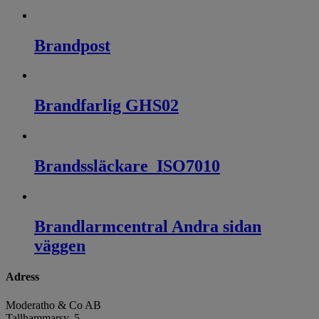
Brandpost
Brandfarlig GHS02
Brandssläckare_ISO7010
Brandlarmcentral Andra sidan
väggen
Adress
Moderatho & Co AB
Tallhammarsv. 5