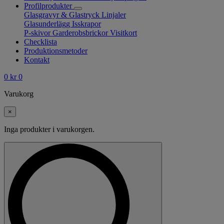
Profilprodukter
Glasgravyr & Glastryck
Linjaler
Glasunderlägg
Isskrapor
P-skivor
Garderobsbrickor
Visitkort
Checklista
Produktionsmetoder
Kontakt
0
kr
0
Varukorg
×
Inga produkter i varukorgen.