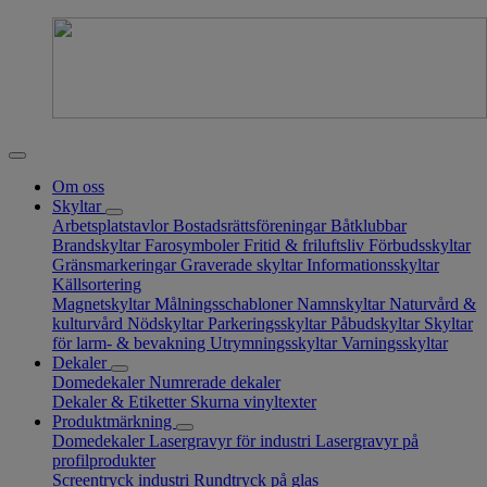
Om oss
Skyltar
Arbetsplatstavlor
Bostadsrättsföreningar
Båtklubbar
Brandskyltar
Farosymboler
Fritid & friluftsliv
Förbudsskyltar
Gränsmarkeringar
Graverade skyltar
Informationsskyltar
Källsortering
Magnetskyltar
Målningsschabloner
Namnskyltar
Naturvård &
kulturvård
Nödskyltar
Parkeringsskyltar
Påbudskyltar
Skyltar
för larm- & bevakning
Utrymningsskyltar
Varningsskyltar
Dekaler
Domedekaler
Numrerade dekaler
Dekaler & Etiketter
Skurna vinyltexter
Produktmärkning
Domedekaler
Lasergravyr för industri
Lasergravyr på
profilprodukter
Screentryck industri
Rundtryck på glas