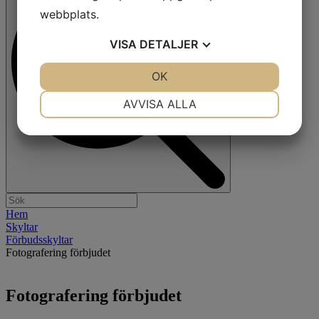
webbplats.
VISA
DETALJER
JA
NEJ
OK
JA
NEJ
NÖDVÄNDIG
INSTÄLLNINGAR
AVVISA ALLA
JA
NEJ
JA
NEJ
MARKNADSFÖRING
STATISTIK
Hem
Skyltar
Förbudsskyltar
Fotografering förbjudet
Fotografering förbjudet