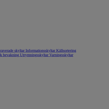
raverade skyltar
Informationsskyltar
Källsortering
- & bevakning
Utrymningsskyltar
Varningsskyltar