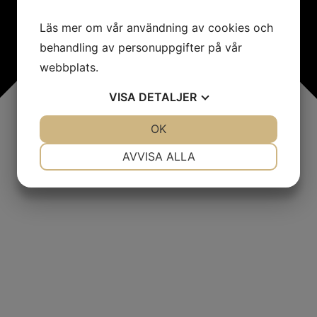
Läs mer om vår användning av cookies och
behandling av personuppgifter på vår
webbplats.
VISA
DETALJER
JA
NEJ
OK
JA
NEJ
NÖDVÄNDIG
INSTÄLLNINGAR
AVVISA ALLA
JA
NEJ
JA
NEJ
MARKNADSFÖRING
STATISTIK