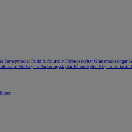
tar
Farosymboler
Fritid & friluftsliv
Förbudsskyltar
Gränsmarkeringar
G
kulturvård
Nödskyltar
Parkeringsskyltar
Påbudskyltar
Skyltar för larm
dukter