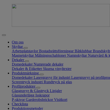
Om oss
Skyltar
Arbetsplatstavlor
Bostadsrättsföreningar
Båtklubbar
Brandskyl
Magnetskyltar
Målningsschabloner
Namnskyltar
Naturvård & 
Dekaler
Domedekaler
Numrerade dekaler
Dekaler & Etiketter
Skurna vinyltexter
Produktmärkning
Domedekaler
Lasergravyr för industri
Lasergravyr på profilpro
Screentryck industri
Rundtryck på glas
Profilprodukter
Glasgravyr & Glastryck
Linjaler
Glasunderlägg
Isskrapor
P-skivor
Garderobsbrickor
Visitkort
Checklista
Produktionsmetoder