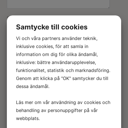
Skriv storlek, material och eventuellt andra
kommentarer.
Samtycke till cookies
Cykelåkning
Lägg Till I Min Förfrågan
Vi och våra partners använder teknik,
förbjudet
mängd
inklusive cookies, för att samla in
information om dig för olika ändamål,
inklusive: bättre användarupplevelse,
Beskrivning
funktionalitet, statistik och marknadsföring.
Genom att klicka på "OK" samtycker du till
dessa ändamål.
Relaterade produkter
Läs mer om vår användning av cookies och
behandling av personuppgifter på vår
Brandlarmcentral Andra sidan dörren
webbplats.