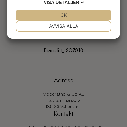
VISA
DETALJER
Nödtelefon_ISO7010
JA
NEJ
OK
JA
NEJ
NÖDVÄNDIG
INSTÄLLNINGAR
AVVISA ALLA
Akut giftig GHS06
JA
NEJ
JA
NEJ
MARKNADSFÖRING
STATISTIK
Brandfilt_ISO7010
Adress
Moderatho & Co AB
Tallhammarsv. 5
186 33 Vallentuna
Kontakt