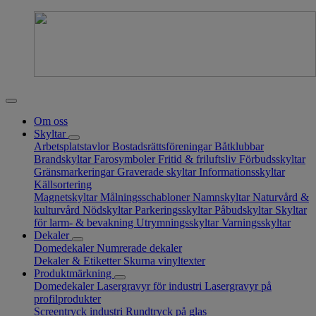
Om oss
Skyltar
Arbetsplatstavlor
Bostadsrättsföreningar
Båtklubbar
Brandskyltar
Farosymboler
Fritid & friluftsliv
Förbudsskyltar
Gränsmarkeringar
Graverade skyltar
Informationsskyltar
Källsortering
Magnetskyltar
Målningsschabloner
Namnskyltar
Naturvård &
kulturvård
Nödskyltar
Parkeringsskyltar
Påbudskyltar
Skyltar
för larm- & bevakning
Utrymningsskyltar
Varningsskyltar
Dekaler
Domedekaler
Numrerade dekaler
Dekaler & Etiketter
Skurna vinyltexter
Produktmärkning
Domedekaler
Lasergravyr för industri
Lasergravyr på
profilprodukter
Screentryck industri
Rundtryck på glas