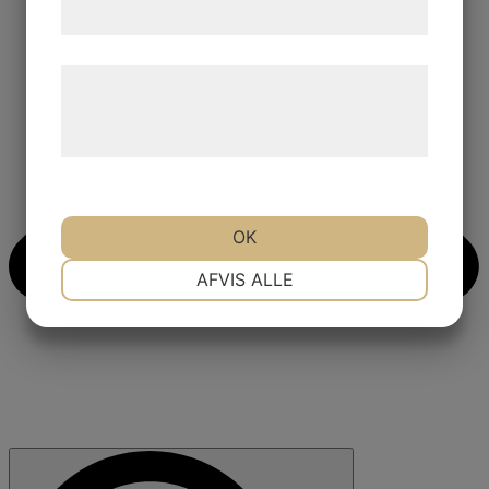
samtykke til disse formål.
Læs mere om vores brug af cookies og
behandling af persondata på vores
hjemmeside.
OK
NØDVENDIGE
PRÆFERENCER
AFVIS ALLE
MARKETING
STATISTIK