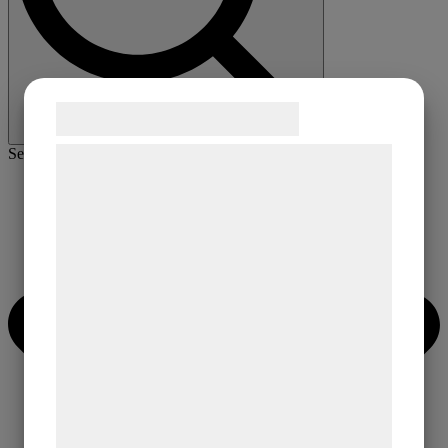
Samtykke til cookies
Search for:
Vi og vores samarbejdspartnere bruger
teknologier, herunder cookies, til at
indsamle oplysninger om dig til forskellige
formål, herunder: Tilpasning af annoncering,
bedre brugeroplevelse, funktionalitet,
statistik og marketing. Disse oplysninger
kan blive delt med annoncerings- og
analysepartnere, som kan kombinere dem
med data, du tidligere har givet dem eller
de har indsamlet gennem din brug af deres
tjenester. Ved at klikke på 'OK' giver du