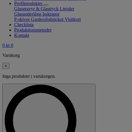
Profilprodukter
Glasgravyr & Glastryck
Linjaler
Glasunderlägg
Isskrapor
P-skivor
Garderobsbrickor
Visitkort
Checklista
Produktionsmetoder
Kontakt
0
kr
0
Varukorg
×
Inga produkter i varukorgen.