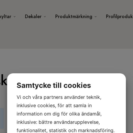
kyltar
Dekaler
Produktmärkning
Profilproduk
kiva stor i plast
Samtycke till cookies
Vi och våra partners använder teknik,
inklusive cookies, för att samla in
information om dig för olika ändamål,
inklusive: bättre användarupplevelse,
funktionalitet, statistik och marknadsföring.