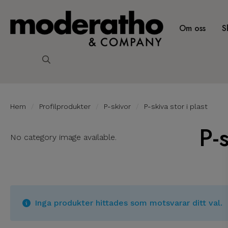
Om oss
S
Search
for:
Hem
Profilprodukter
P-skivor
P-skiva stor i plast
P-s
No category image available.
Inga produkter hittades som motsvarar ditt val.