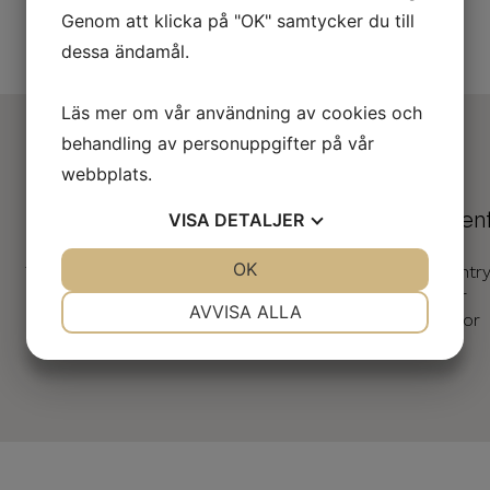
Genom att klicka på "OK" samtycker du till
dessa ändamål.
Läs mer om vår användning av cookies och
behandling av personuppgifter på vår
webbplats.
Kontakt
Sortimen
VISA
DETALJER
JA
NEJ
OK
JA
NEJ
Telefon: 08-731 69 96 / 08-731 69 92
Screentr
Mail:
info@moderatho.se
Skyltar
NÖDVÄNDIG
INSTÄLLNINGAR
AVVISA ALLA
P-Skivor
JA
NEJ
JA
NEJ
MARKNADSFÖRING
STATISTIK