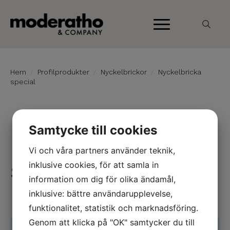
Search
for:
Hem
Profilprodukter
Nyckelbrickor
Nyckelbricka
special
No category image available.
Samtycke till cookies
Nyckelbricka
Vi och våra partners använder teknik,
special
inklusive cookies, för att samla in
information om dig för olika ändamål,
inklusive: bättre användarupplevelse,
funktionalitet, statistik och marknadsföring.
Genom att klicka på "OK" samtycker du till