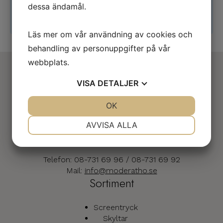
Inga produkter hittades som motsvarar
dessa ändamål.
ditt val.
Läs mer om vår användning av cookies och
behandling av personuppgifter på vår
webbplats.
Adress
VISA
DETALJER
Moderatho & Co AB
JA
NEJ
OK
JA
NEJ
Tallhammarsv. 5
NÖDVÄNDIG
INSTÄLLNINGAR
186 33 Vallentuna
AVVISA ALLA
Kontakt
JA
NEJ
JA
NEJ
MARKNADSFÖRING
STATISTIK
Telefon: 08-731 69 96 / 08-731 69 92
Mail:
info@moderatho.se
Sortiment
Screentryck
Skyltar