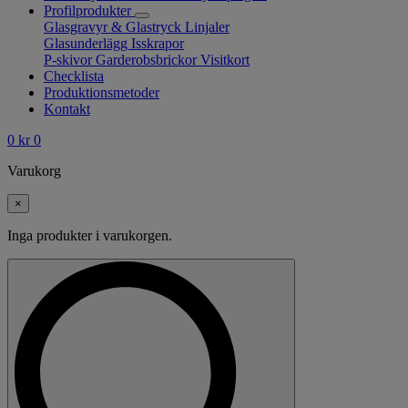
Profilprodukter
Glasgravyr & Glastryck
Linjaler
Glasunderlägg
Isskrapor
P-skivor
Garderobsbrickor
Visitkort
Checklista
Produktionsmetoder
Kontakt
0
kr
0
Varukorg
×
Inga produkter i varukorgen.