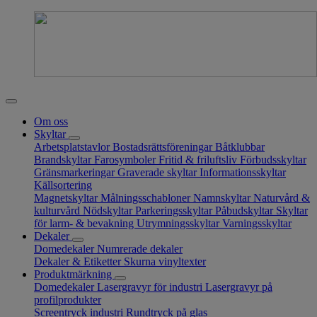
Om oss
Skyltar
Arbetsplatstavlor
Bostadsrättsföreningar
Båtklubbar
Brandskyltar
Farosymboler
Fritid & friluftsliv
Förbudsskyltar
Gränsmarkeringar
Graverade skyltar
Informationsskyltar
Källsortering
Magnetskyltar
Målningsschabloner
Namnskyltar
Naturvård &
kulturvård
Nödskyltar
Parkeringsskyltar
Påbudskyltar
Skyltar
för larm- & bevakning
Utrymningsskyltar
Varningsskyltar
Dekaler
Domedekaler
Numrerade dekaler
Dekaler & Etiketter
Skurna vinyltexter
Produktmärkning
Domedekaler
Lasergravyr för industri
Lasergravyr på
profilprodukter
Screentryck industri
Rundtryck på glas