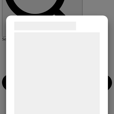
Samtykke til cookies
Vi og vores samarbejdspartnere bruger
Search for:
teknologier, herunder cookies, til at
indsamle oplysninger om dig til forskellige
formål, herunder: Tilpasning af annoncering,
bedre brugeroplevelse, funktionalitet,
statistik og marketing. Disse oplysninger
kan blive delt med annoncerings- og
analysepartnere, som kan kombinere dem
med data, du tidligere har givet dem eller
de har indsamlet gennem din brug af deres
tjenester. Ved at klikke på 'OK' giver du