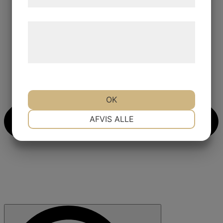
samtykke til disse formål.
Læs mere om vores brug af cookies og
behandling af persondata på vores
hjemmeside.
OK
NØDVENDIGE
PRÆFERENCER
AFVIS ALLE
MARKETING
STATISTIK