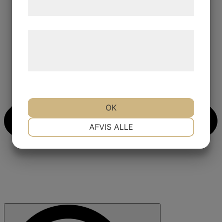
samtykke til disse formål.
Læs mere om vores brug af cookies og
behandling af persondata på vores
hjemmeside.
OK
NØDVENDIGE
PRÆFERENCER
AFVIS ALLE
MARKETING
STATISTIK