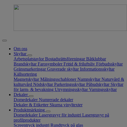
Om oss
Skyltar
Arbetsplatstavlor
Bostadsrättsföreningar
Båtklubbar
Brandskyltar
Farosymboler
Fritid & friluftsliv
Förbudsskyltar
Gränsmarkeringar
Graverade skyltar
Informationsskyltar
Källsortering
Magnetskyltar
Målningsschabloner
Namnskyltar
Naturvård &
kulturvård
Nödskyltar
Parkeringsskyltar
Påbudskyltar
Skyltar
för larm- & bevakning
Utrymningsskyltar
Varningsskyltar
Dekaler
Domedekaler
Numrerade dekaler
Dekaler & Etiketter
Skurna vinyltexter
Produktmärkning
Domedekaler
Lasergravyr för industri
Lasergravyr på
profilprodukter
Screentryck industri
Rundtryck på glas