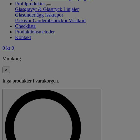
Profilprodukter
Glasgravyr & Glastryck
Linjaler
Glasunderlägg
Isskrapor
P-skivor
Garderobsbrickor
Visitkort
Checklista
Produktionsmetoder
Kontakt
0
kr
0
Varukorg
×
Inga produkter i varukorgen.