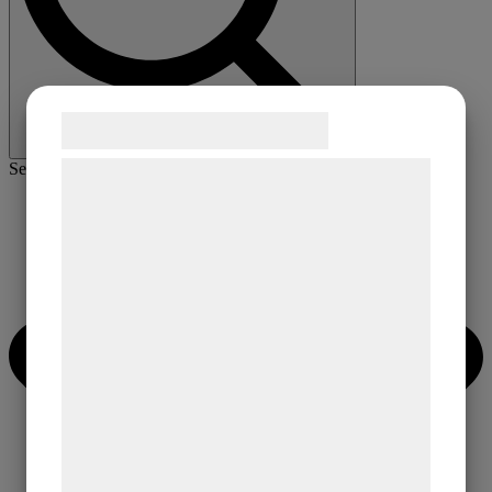
Samtykke til cookies
Search for:
Vi og vores samarbejdspartnere bruger
teknologier, herunder cookies, til at
indsamle oplysninger om dig til forskellige
formål, herunder: Tilpasning af annoncering,
bedre brugeroplevelse, funktionalitet,
statistik og marketing. Disse oplysninger
kan blive delt med annoncerings- og
analysepartnere, som kan kombinere dem
med data, du tidligere har givet dem eller
de har indsamlet gennem din brug af deres
tjenester. Ved at klikke på 'OK' giver du