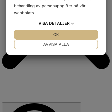
behandling av personuppgifter på vår
webbplats.
VISA
DETALJER
JA
NEJ
OK
JA
NEJ
NÖDVÄNDIG
INSTÄLLNINGAR
AVVISA ALLA
JA
NEJ
JA
NEJ
MARKNADSFÖRING
STATISTIK