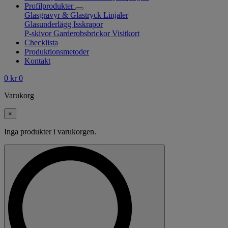
Profilprodukter
Glasgravyr & Glastryck
Linjaler
Glasunderlägg
Isskrapor
P-skivor
Garderobsbrickor
Visitkort
Checklista
Produktionsmetoder
Kontakt
0
kr
0
Varukorg
×
Inga produkter i varukorgen.