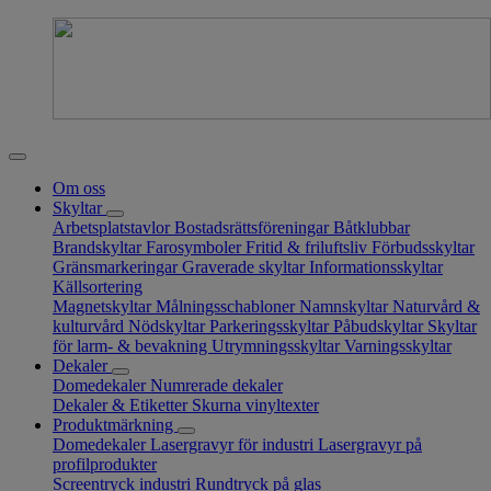
Om oss
Skyltar
Arbetsplatstavlor
Bostadsrättsföreningar
Båtklubbar
Brandskyltar
Farosymboler
Fritid & friluftsliv
Förbudsskyltar
Gränsmarkeringar
Graverade skyltar
Informationsskyltar
Källsortering
Magnetskyltar
Målningsschabloner
Namnskyltar
Naturvård &
kulturvård
Nödskyltar
Parkeringsskyltar
Påbudskyltar
Skyltar
för larm- & bevakning
Utrymningsskyltar
Varningsskyltar
Dekaler
Domedekaler
Numrerade dekaler
Dekaler & Etiketter
Skurna vinyltexter
Produktmärkning
Domedekaler
Lasergravyr för industri
Lasergravyr på
profilprodukter
Screentryck industri
Rundtryck på glas